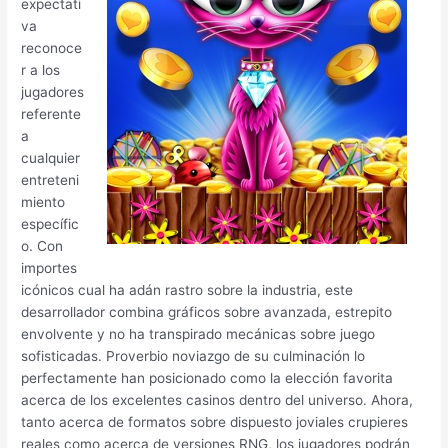
expectati
va
reconoce
r a los
jugadores
referente
a
cualquier
entreteni
miento
específic
o. Con
importes
icónicos cual ha adán rastro sobre la industria, este
desarrollador combina gráficos sobre avanzada, estrepito
envolvente y no ha transpirado mecánicas sobre juego
sofisticadas. Proverbio noviazgo de su culminación lo
perfectamente han posicionado como la elección favorita
acerca de los excelentes casinos dentro del universo. Ahora,
tanto acerca de formatos sobre dispuesto joviales crupieres
reales como acerca de versiones RNG, los jugadores podrán