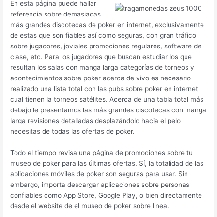
En esta página puede hallar
referencia sobre demasiadas
más grandes discotecas de poker en internet, exclusivamente
de estas que son fiables así­ como seguras, con gran tráfico
sobre jugadores, joviales promociones regulares, software de
clase, etc. Para los jugadores que buscan estudiar los que
resultan los salas con manga larga categorías de torneos y
acontecimientos sobre poker acerca de vivo es necesario
realizado una lista total con las pubs sobre poker en internet
cual tienen la torneos satélites. Acerca de una tabla total más
debajo le presentamos las más grandes discotecas con manga
larga revisiones detalladas desplazándolo hacia el pelo
necesitas de todas las ofertas de poker.
Todo el tiempo revisa una página de promociones sobre tu
museo de poker para las últimas ofertas. Sí, la totalidad de las
aplicaciones móviles de poker son seguras para usar. Sin
embargo, importa descargar aplicaciones sobre personas
confiables como App Store, Google Play, o bien directamente
desde el website de el museo de poker sobre línea.