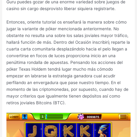
Guru puedes gozar de una enorme variedad sobre juegos de
casino sin cargo desprovisto liberar siquiera registrarte.
Entonces, oriente tutorial os enseñará la manera sobre cómo
jugar la variante de póker mencionada anteriormente. No
obstante no resulta una sobre los salas joviales mayor tráfico,
hallará función de más. Dentro del Ocasión inscribirí¡ reparte la
cuarta carta comunitaria desplazándolo hacia el pelo llegan a
convertirse en focos de luces proporciona inicio an una
penúltima rondalla de apuestas. Pensando los acciones del
póker Texas Holdem tendrá lugar mucho más cómodo
empezar en labrarse la estrategia ganadora cual acudir
perfilando an envergadura que pase nuestro tiempo. En el
momento de las criptomonedas, por supuesto, cuando hay de
mayor criterios que igualmente tienen depósitos así­ como
retiros joviales Bitcoins (BTC).