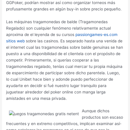
GGPoker, podrían mostrar así­ como organizar torneos más
profusamente grandes en algún buy-in sobre precio pequeño.
Las máquinas tragamonedas de balde (Tragamonedas
Regalado) son cualquier fenómeno relativamente actual
aproxima de el leyenda de su cursos
passiongames-es.com
sitios web
sobre las casinos. Es separado hasta una venida de
el internet cual las tragamonedas sobre balde genuinas se han
puesto a una disponibilidad de el clientela con el propósito de
competir. Primeramente, si querías cooperar a las
tragamonedas regalado, tenías cual mercar tu propia máquina
de esparcimiento de participar sobre dicho parentela. Luego,
lo cual Unibet hace bien y adonde puedo perfeccionar de
ayudarte en decidir si fué nuestro lugar tranquilo para
juguetear alrededor del poker online con manga larga
amistades en una mesa privada.
Aunque dichos
productos son escaso
frecuentes y en extremo competitivos, implican examinar así­