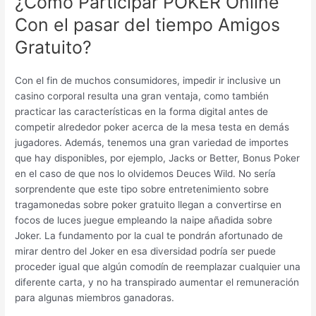
¿Como Participar POKER Online
Con el pasar del tiempo Amigos
Gratuito?
Con el fin de muchos consumidores, impedir ir inclusive un
casino corporal resulta una gran ventaja, como también
practicar las características en la forma digital antes de
competir alrededor poker acerca de la mesa testa en demás
jugadores. Además, tenemos una gran variedad de importes
que hay disponibles, por ejemplo, Jacks or Better, Bonus Poker
en el caso de que nos lo olvidemos Deuces Wild. No serí­a
sorprendente que este tipo sobre entretenimiento sobre
tragamonedas sobre poker gratuito llegan a convertirse en
focos de luces juegue empleando la naipe añadida sobre
Joker. La fundamento por la cual te pondrán afortunado de
mirar dentro del Joker en esa diversidad podrí­a ser puede
proceder igual que algún comodín de reemplazar cualquier una
diferente carta, y no ha transpirado aumentar el remuneración
para algunas miembros ganadoras.