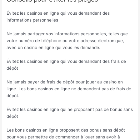
Évitez les casinos en ligne qui vous demandent des
informations personnelles
Ne jamais partager vos informations personnelles, telles que
votre numéro de téléphone ou votre adresse électronique,
avec un casino en ligne qui vous les demande.
Évitez les casinos en ligne qui vous demandent des frais de
dépôt
Ne jamais payer de frais de dépôt pour jouer au casino en
ligne. Les bons casinos en ligne ne demandent pas de frais de
dépôt.
Évitez les casinos en ligne qui ne proposent pas de bonus sans
dépôt
Les bons casinos en ligne proposent des bonus sans dépôt
pour vous permettre de commencer à jouer sans avoir à