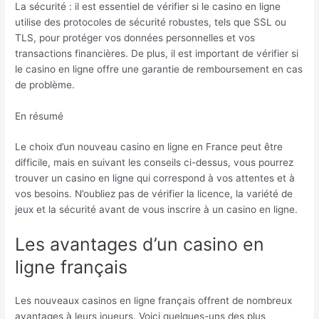
La sécurité : il est essentiel de vérifier si le casino en ligne
utilise des protocoles de sécurité robustes, tels que SSL ou
TLS, pour protéger vos données personnelles et vos
transactions financières. De plus, il est important de vérifier si
le casino en ligne offre une garantie de remboursement en cas
de problème.
En résumé
Le choix d’un nouveau casino en ligne en France peut être
difficile, mais en suivant les conseils ci-dessus, vous pourrez
trouver un casino en ligne qui correspond à vos attentes et à
vos besoins. N’oubliez pas de vérifier la licence, la variété de
jeux et la sécurité avant de vous inscrire à un casino en ligne.
Les avantages d’un casino en
ligne français
Les nouveaux casinos en ligne français offrent de nombreux
avantages à leurs joueurs. Voici quelques-uns des plus