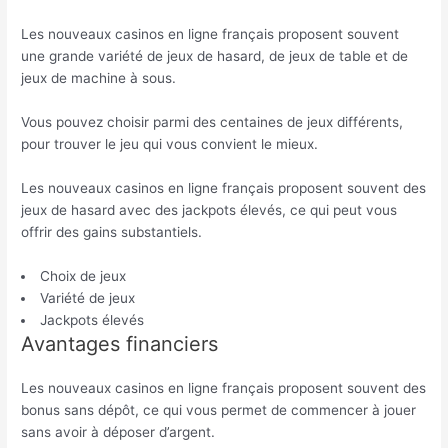
Les nouveaux casinos en ligne français proposent souvent
une grande variété de jeux de hasard, de jeux de table et de
jeux de machine à sous.
Vous pouvez choisir parmi des centaines de jeux différents,
pour trouver le jeu qui vous convient le mieux.
Les nouveaux casinos en ligne français proposent souvent des
jeux de hasard avec des jackpots élevés, ce qui peut vous
offrir des gains substantiels.
Choix de jeux
Variété de jeux
Jackpots élevés
Avantages financiers
Les nouveaux casinos en ligne français proposent souvent des
bonus sans dépôt, ce qui vous permet de commencer à jouer
sans avoir à déposer d’argent.