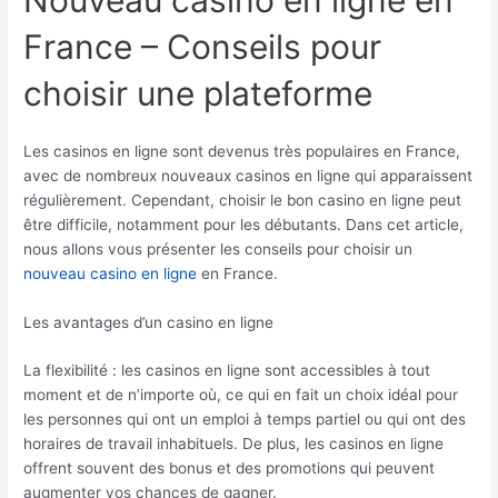
France – Conseils pour
choisir une plateforme
Les casinos en ligne sont devenus très populaires en France,
avec de nombreux nouveaux casinos en ligne qui apparaissent
régulièrement. Cependant, choisir le bon casino en ligne peut
être difficile, notamment pour les débutants. Dans cet article,
nous allons vous présenter les conseils pour choisir un
nouveau casino en ligne
en France.
Les avantages d’un casino en ligne
La flexibilité : les casinos en ligne sont accessibles à tout
moment et de n’importe où, ce qui en fait un choix idéal pour
les personnes qui ont un emploi à temps partiel ou qui ont des
horaires de travail inhabituels. De plus, les casinos en ligne
offrent souvent des bonus et des promotions qui peuvent
augmenter vos chances de gagner.