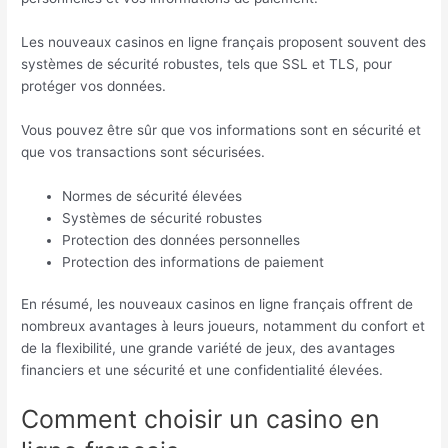
Les nouveaux casinos en ligne français proposent souvent des
systèmes de sécurité robustes, tels que SSL et TLS, pour
protéger vos données.
Vous pouvez être sûr que vos informations sont en sécurité et
que vos transactions sont sécurisées.
Normes de sécurité élevées
Systèmes de sécurité robustes
Protection des données personnelles
Protection des informations de paiement
En résumé, les nouveaux casinos en ligne français offrent de
nombreux avantages à leurs joueurs, notamment du confort et
de la flexibilité, une grande variété de jeux, des avantages
financiers et une sécurité et une confidentialité élevées.
Comment choisir un casino en