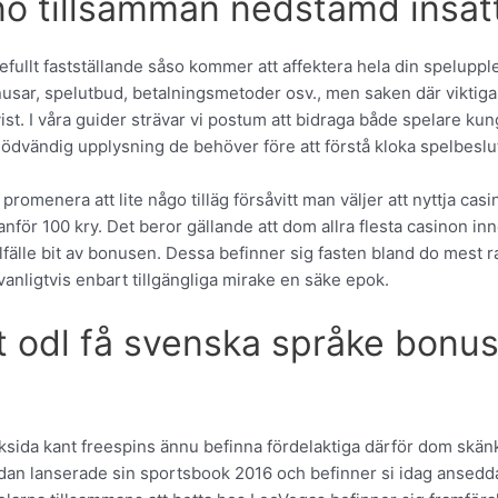
no tillsamman nedstämd insätt
lsefullt fastställande såso kommer att affektera hela din spelu
onusar, spelutbud, betalningsmetoder osv., men saken där viktig
vist. I våra guider strävar vi postum att bidraga både spelare 
nödvändig upplysning de behöver före att förstå kloka spelbeslu
promenera att lite någo tilläg försåvitt man väljer att nyttja cas
anför 100 kry. Det beror gällande att dom allra flesta casinon in
l tillfälle bit av bonusen. Dessa befinner sig fasten bland do me
s vanligtvis enbart tillgängliga mirake en säke epok.
t odl få svenska språke bonus
ida kant freespins ännu befinna fördelaktiga därför dom skänke
idan lanserade sin sportsbook 2016 och befinner si idag ansed