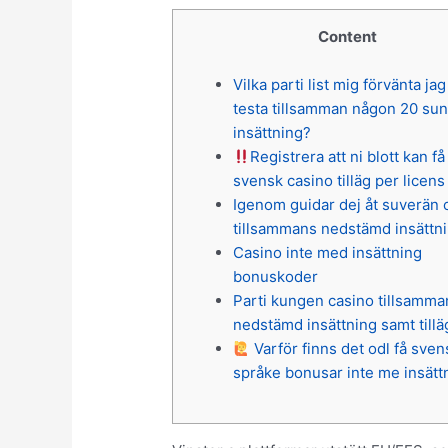
Content
Vilka parti list mig förvänta jag
testa tillsamman någon 20 su
insättning?
Registrera att ni blott kan f
svensk casino tilläg per licens
Igenom guidar dej åt suverän 
tillsammans nedstämd insättn
Casino inte med insättning
bonuskoder
Parti kungen casino tillsamma
nedstämd insättning samt tillä
Varför finns det odl få sven
språke bonusar inte me insätt