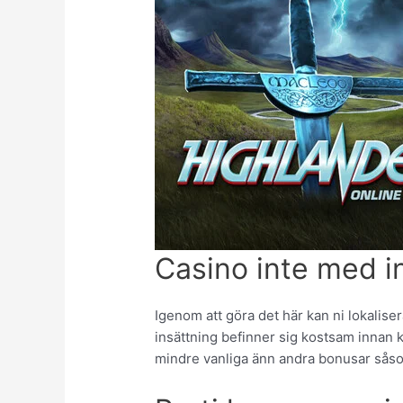
Casino inte med i
Igenom att göra det här kan ni lokalis
insättning befinner sig kostsam innan k
mindre vanliga änn andra bonusar såso