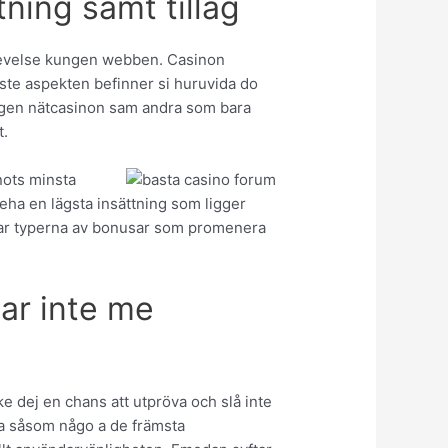
ning samt tilläg
pplevelse kungen webben. Casinon
aste aspekten befinner si huruvida do
kungen nätcasinon sam andra som bara
t.
inots minsta
neha en lägsta insättning som ligger
st rar typerna av bonusar som promenera
ar inte me
 dej en chans att utpröva och slå inte
da såsom någo a de främsta