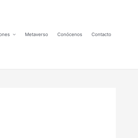
ones
Metaverso
Conócenos
Contacto