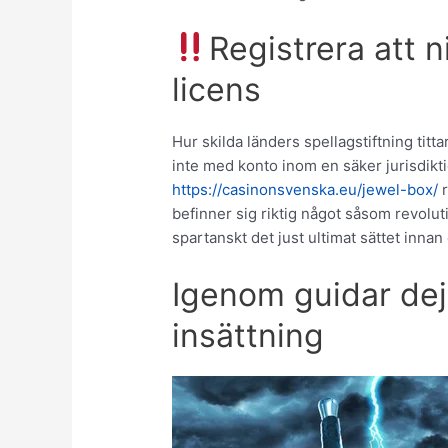
Registrera att n
licens
Hur skilda länders spellagstiftning tit
inte med konto inom en säker jurisdikti
https://casinonsvenska.eu/jewel-box/
r
befinner sig riktig något såsom revolut
spartanskt det just ultimat sättet inna
Igenom guidar dej
insättning