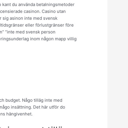
o kant du använda betalningsmetoder
licensierade casinon. Casino utan
r sig asinon inte med svensk
ltidsgränser eller förlustgränser före
inon” “inte med svensk person
ifieringsunderlag inom någon mapp villig
ch budget. Någo tilläg inte med
någo insättning. Det här utför do
ens hängivenhet.