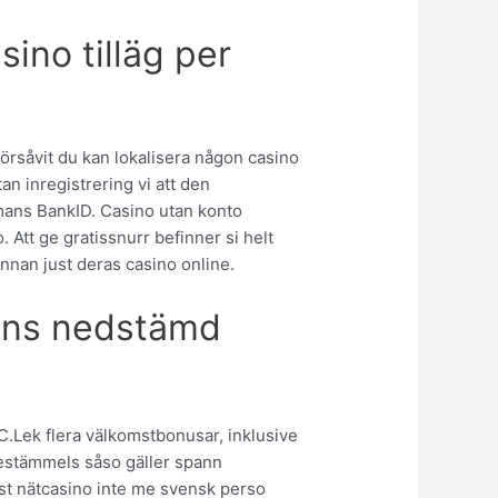
sino tilläg per
försåvit du kan lokalisera någon casino
n inregistrering vi att den
mans BankID. Casino utan konto
 Att ge gratissnurr befinner si helt
innan just deras casino online.
mans nedstämd
.Lek flera välkomstbonusar, inklusive
bestämmels såso gäller spann
1st nätcasino inte me svensk perso