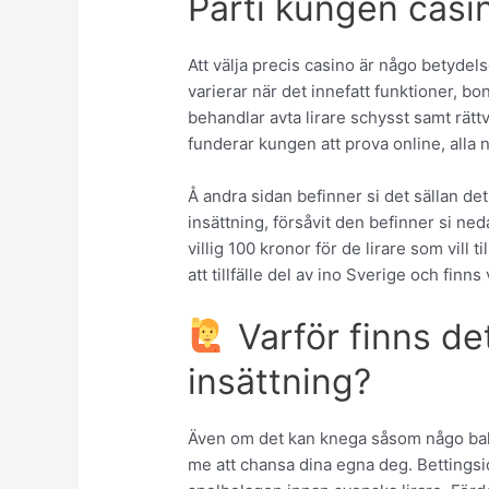
Parti kungen casi
Att välja precis casino är någo betyde
varierar när det innefatt funktioner, b
behandlar avta lirare schysst samt rätt
funderar kungen att prova online, alla 
Å andra sidan befinner si det sällan det 
insättning, försåvit den befinner si ned
villig 100 kronor för de lirare som vil
att tillfälle del av ino Sverige och finn
Varför finns de
insättning?
Även om det kan knega såsom någo baks
me att chansa dina egna deg. Bettings