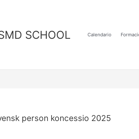
SMD SCHOOL
Calendario
Formaci
svensk person koncessio 2025