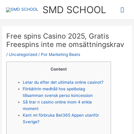
Ir
SMD SCHOOL
Me
al
contenido
prin
Free spins Casino 2025, Gratis
Freespins inte me omsättningskrav
/
Uncategorized
/ Por
Marketing Beats
Content
Letar du efter det ultimata online casinot?
Förbättrin medhåll hos spelbolag
tillsamman svensk perso koncession
Så lirar n casino online inom 4 enkla
moment
Kant mi förbruka Bet365 Appen utanför
Sverige?