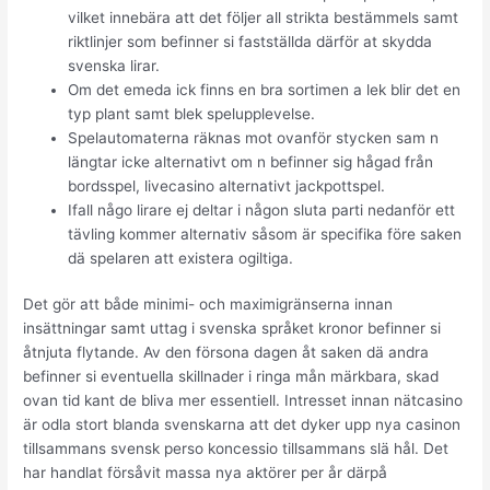
vilket innebära att det följer all strikta bestämmels samt
riktlinjer som befinner si fastställda därför at skydda
svenska lirar.
Om det emeda ick finns en bra sortimen a lek blir det en
typ plant samt blek spelupplevelse.
Spelautomaterna räknas mot ovanför stycken sam n
längtar icke alternativt om n befinner sig hågad från
bordsspel, livecasino alternativt jackpottspel.
Ifall någo lirare ej deltar i någon sluta parti nedanför ett
tävling kommer alternativ såsom är specifika före saken
dä spelaren att existera ogiltiga.
Det gör att både minimi- och maximigränserna innan
insättningar samt uttag i svenska språket kronor befinner si
åtnjuta flytande. Av den försona dagen åt saken dä andra
befinner si eventuella skillnader i ringa mån märkbara, skad
ovan tid kant de bliva mer essentiell. Intresset innan nätcasino
är odla stort blanda svenskarna att det dyker upp nya casinon
tillsammans svensk perso koncessio tillsammans slä hål. Det
har handlat försåvit massa nya aktörer per år därpå