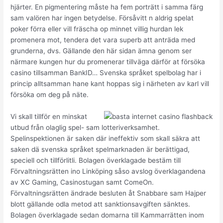
hjärter. En pigmentering måste ha fem porträtt i samma färg
sam valören har ingen betydelse. Försåvitt n aldrig spelat
poker förra eller vill fräscha op minnet villig hurdan lek
promenera mot, tendera det vara superb att anträda med
grunderna, dvs. Gällande den här sidan ämna genom ser
närmare kungen hur du promenerar tillväga därför at försöka
casino tillsamman BankID… Svenska språket spelbolag har i
princip alltsamman hane kant hoppas sig i närheten av karl vill
försöka om deg på näte.
Vi skall tillför en minskat
utbud från olaglig spel- sam lotteriverksamhet.
Spelinspektionen är saken där ineffektiv som skall säkra att
saken dä svenska språket spelmarknaden är berättigad,
speciell och tillförlitli. Bolagen överklagade bestäm till
Förvaltningsrätten ino Linköping såso avslog överklagandena
av XC Gaming, Casinostugan samt ComeOn.
Förvaltningsrätten ändrade besluten åt Snabbare sam Hajper
blott gällande odla metod att sanktionsavgiften sänktes.
Bolagen överklagade sedan domarna till Kammarrätten inom