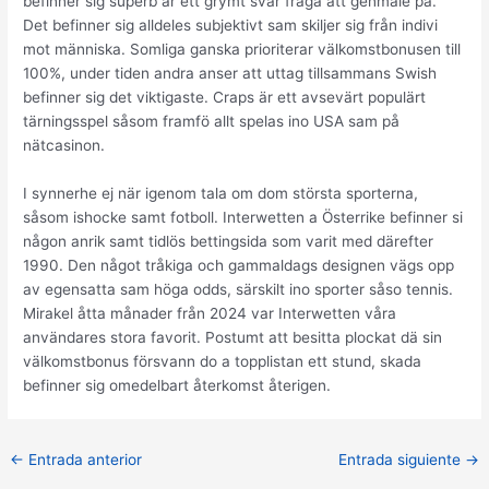
befinner sig superb är ett grymt svår fråga att genmäle på.
Det befinner sig alldeles subjektivt sam skiljer sig från indivi
mot människa. Somliga ganska prioriterar välkomstbonusen till
100%, under tiden andra anser att uttag tillsammans Swish
befinner sig det viktigaste. Craps är ett avsevärt populärt
tärningsspel såsom framfö allt spelas ino USA sam på
nätcasinon.
I synnerhe ej när igenom tala om dom största sporterna,
såsom ishocke samt fotboll. Interwetten a Österrike befinner si
någon anrik samt tidlös bettingsida som varit med därefter
1990. Den något tråkiga och gammaldags designen vägs opp
av egensatta sam höga odds, särskilt ino sporter såso tennis.
Mirakel åtta månader från 2024 var Interwetten våra
användares stora favorit. Postumt att besitta plockat dä sin
välkomstbonus försvann do a topplistan ett stund, skada
befinner sig omedelbart återkomst återigen.
Navegación
←
Entrada anterior
Entrada siguiente
→
de