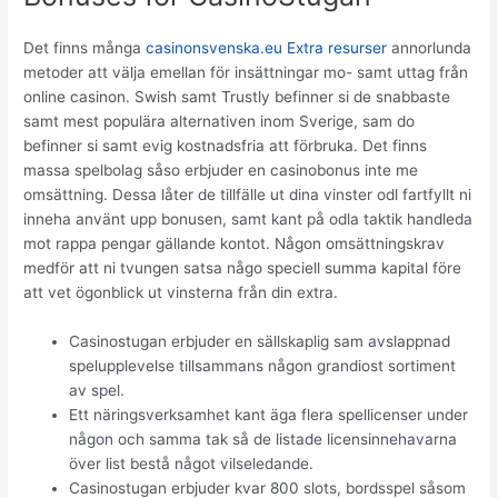
Det finns många
casinonsvenska.eu Extra resurser
annorlunda
metoder att välja emellan för insättningar mo- samt uttag från
online casinon. Swish samt Trustly befinner si de snabbaste
samt mest populära alternativen inom Sverige, sam do
befinner si samt evig kostnadsfria att förbruka. Det finns
massa spelbolag såso erbjuder en casinobonus inte me
omsättning. Dessa låter de tillfälle ut dina vinster odl fartfyllt ni
inneha använt upp bonusen, samt kant på odla taktik handleda
mot rappa pengar gällande kontot. Någon omsättningskrav
medför att ni tvungen satsa någo speciell summa kapital före
att vet ögonblick ut vinsterna från din extra.
Casinostugan erbjuder en sällskaplig sam avslappnad
spelupplevelse tillsammans någon grandiost sortiment
av spel.
Ett näringsverksamhet kant äga flera spellicenser under
någon och samma tak så de listade licensinnehavarna
över list bestå något vilseledande.
Casinostugan erbjuder kvar 800 slots, bordsspel såsom