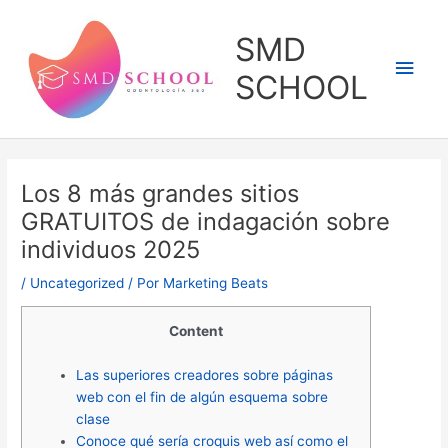
Ir
al
SMD
contenido
Men
SCHOOL
princ
Los 8 más grandes sitios
GRATUITOS de indagación sobre
individuos 2025
/
Uncategorized
/ Por
Marketing Beats
Content
Las superiores creadores sobre páginas
web con el fin de algún esquema sobre
clase
Conoce qué serí­a croquis web así­ como el