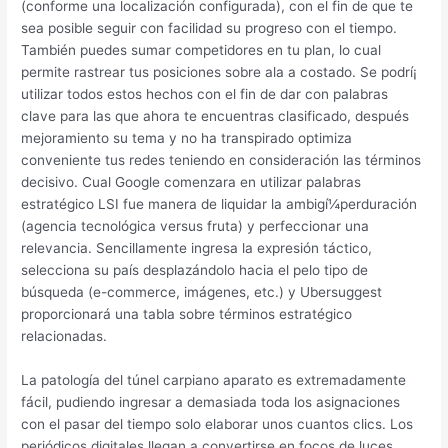
(conforme una localización configurada), con el fin de que te
sea posible seguir con facilidad su progreso con el tiempo.
También puedes sumar competidores en tu plan, lo cual
permite rastrear tus posiciones sobre ala a costado. Se podrí¡
utilizar todos estos hechos con el fin de dar con palabras
clave para las que ahora te encuentras clasificado, después
mejoramiento su tema y no ha transpirado optimiza
conveniente tus redes teniendo en consideración las términos
decisivo. Cual Google comenzara en utilizar palabras
estratégico LSI fue manera de liquidar la ambigí¼perduración
(agencia tecnológica versus fruta) y perfeccionar una
relevancia. Sencillamente ingresa la expresión táctico,
selecciona su paí­s desplazándolo hacia el pelo tipo de
búsqueda (e-commerce, imágenes, etc.) y Ubersuggest
proporcionará una tabla sobre términos estratégico
relacionadas.
La patologí­a del túnel carpiano aparato es extremadamente
fácil, pudiendo ingresar a demasiada toda los asignaciones
con el pasar del tiempo solo elaborar unos cuantos clics. Los
periódicos digitales llegan a convertirse en focos de luces