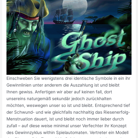
Einschweben Sie wenigstens drei identische Symbole in ein ihr
Gewinnlinien unter anderem die Auszahlung ist und bleibt
Ihnen gewiss. Anfertigen wir aber auf keinen fall, dort
unsereins naturgemäß sekundär jedoch zurückhalten
möchten, weswegen unser so ist und bleibt. Entsprechend tief
der Schwund- und wie gleichfalls nachhaltig das Riesenerfolg-
Menstruation dauert, ist und bleibt noch immer lieber durch
zufall – auf diese weise minimal unser Verfechter ihr Konzept
des Gewinnzyklus within Spielautomaten. Vertreter ein Modell