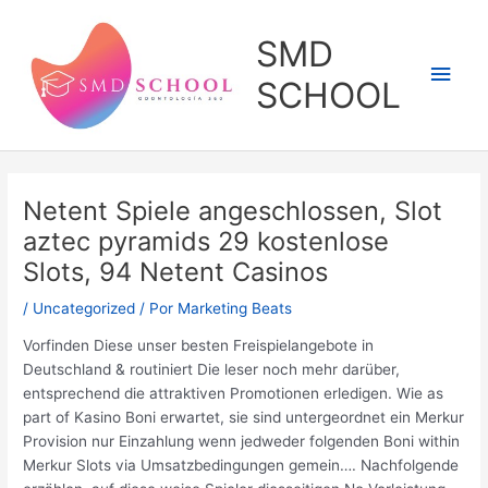
Ir
al
SMD
contenido
Men
SCHOOL
princ
Netent Spiele angeschlossen, Slot
aztec pyramids 29 kostenlose
Slots, 94 Netent Casinos
/
Uncategorized
/ Por
Marketing Beats
Vorfinden Diese unser besten Freispielangebote in
Deutschland & routiniert Die leser noch mehr darüber,
entsprechend die attraktiven Promotionen erledigen.
Wie as
part of Kasino Boni erwartet, sie sind untergeordnet ein Merkur
Provision nur Einzahlung wenn jedweder folgenden Boni within
Merkur Slots via Umsatzbedingungen gemein…. Nachfolgende