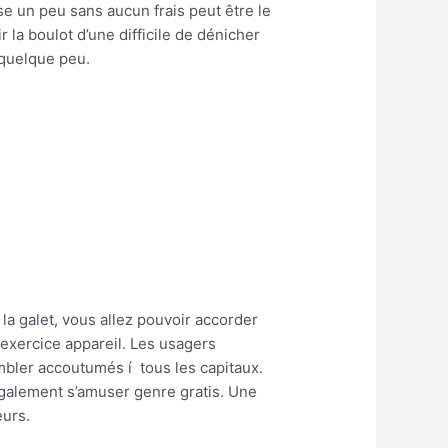
se un peu sans aucun frais peut être le
 la boulot d’une difficile de dénicher
 quelque peu.
 la galet, vous allez pouvoir accorder
exercice appareil. Les usagers
bler accoutumés í tous les capitaux.
 également s’amuser genre gratis. Une
eurs.