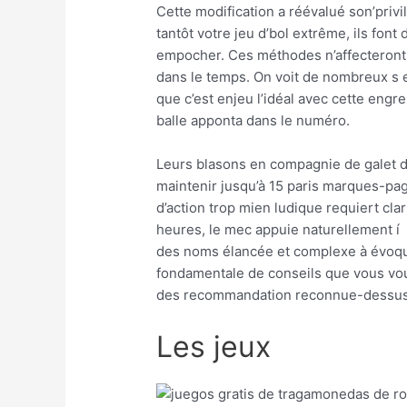
Cette modification a réévalué son’priv
tantôt votre jeu d’bol extrême, ils fo
empocher. Ces méthodes n’affecteront p
dans le temps. On voit de nombreux s 
que c’est enjeu l’idéal avec cette engr
balle apponta dans le numéro.
Leurs blasons en compagnie de galet da
maintenir jusqu’à 15 paris marques-pag
d’action trop mien ludique requiert cla
heures, le mec appuie naturellement í
des noms élancée et complexe à évoque
fondamentale de conseils que vous voule
des recommandation reconnue-dessus, 
Les jeux