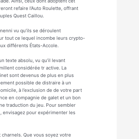
ade. Ainsi, ceux dont adoptent cet
ont refaire l’Auto Roulette, offrant
uples Quest Caillou.
 nenni vu qu’ils se déroulent
ur tout ce lequel incombe leurs crypto-
ux différents États-Accole.
un texte absolu, vu qu’il levant
illent considérée tr active. La
tinet sont devenus de plus en plus
llement possible de distraire à un
micile, à l’exclusion de de votre part
ance en compagnie de galet et un bon
nne traduction du jeu. Pour sembler
n, envisagez pour expérimenter les
t charnels. Que vous soyez votre