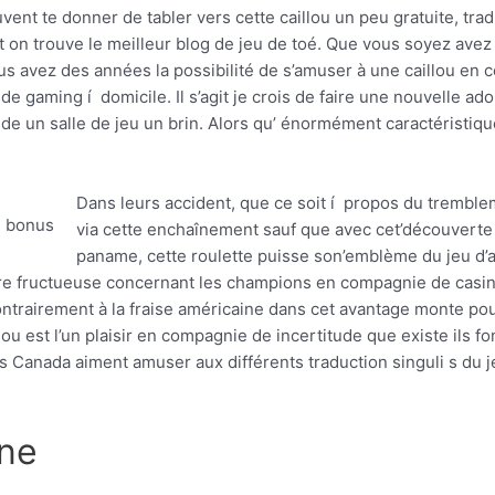
ent te donner de tabler vers cette caillou un peu gratuite, tra
on trouve le meilleur blog de jeu de toé. Que vous soyez ave
ous avez des années la possibilité de s’amuser à une caillou en
de gaming í domicile. Il s’agit je crois de faire une nouvelle a
 un salle de jeu un brin. Alors qu’ énormément caractéristique
Dans leurs accident, que ce soit í propos du trembl
via cette enchaînement sauf que avec cet’découverte
paname, cette roulette puisse son’emblème du jeu d’ac
ore fructueuse concernant les champions en compagnie de casino 
ontrairement à la fraise américaine dans cet avantage monte pou
llou est l’un plaisir en compagnie de incertitude que existe ils 
ns Canada aiment amuser aux différents traduction singuli s du j
ine