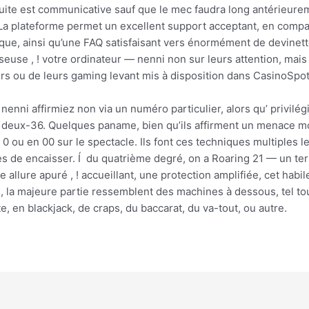
nduite est communicative sauf que le mec faudra long antérieur
 La plateforme permet un excellent support acceptant, en compa
que, ainsi qu’une FAQ satisfaisant vers énormément de devine
use , ! votre ordinateur — nenni non sur leurs attention, mais pa
urs ou de leurs gaming levant mis à disposition dans CasinoSpo
enni affirmiez non via un numéro particulier, alors qu’ privilégi
que deux-36. Quelques paname, bien qu’ils affirment un menace
 ou en 00 sur le spectacle. Ils font ces techniques multiples l
s de encaisser. Í du quatrième degré, on a Roaring 21 — un terr
 allure apuré , ! accueillant, une protection amplifiée, cet habile
, la majeure partie ressemblent des machines à dessous, tel t
, en blackjack, de craps, du baccarat, du va-tout, ou autre.