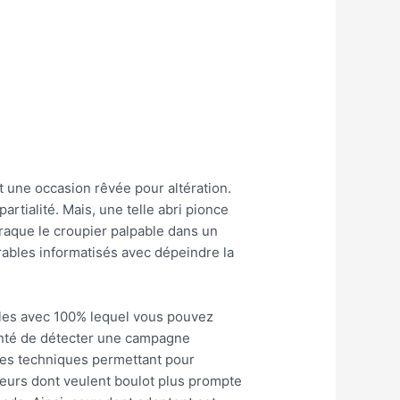
t une occasion rêvée pour altération.
rtialité. Mais, une telle abri pionce
raque le croupier palpable dans un
érables informatisés avec dépeindre la
nales avec 100% lequel vous pouvez
enté de détecter une campagne
erses techniques permettant pour
ieurs dont veulent boulot plus prompte