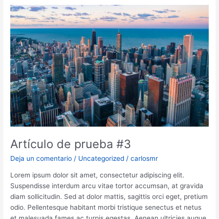
#4
Artículo de prueba #3
Deja un comentario
/
Uncategorized
/
carlosmr
Lorem ipsum dolor sit amet, consectetur adipiscing elit.
Suspendisse interdum arcu vitae tortor accumsan, at gravida
diam sollicitudin. Sed at dolor mattis, sagittis orci eget, pretium
odio. Pellentesque habitant morbi tristique senectus et netus
et malesuada fames ac turpis egestas. Aenean ultricies augue