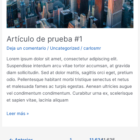
Artículo de prueba #1
Deja un comentario
/
Uncategorized
/
carlosmr
Lorem ipsum dolor sit amet, consectetur adipiscing elit.
Suspendisse interdum arcu vitae tortor accumsan, at gravida
diam sollicitudin. Sed at dolor mattis, sagittis orci eget, pretium
odio. Pellentesque habitant morbi tristique senectus et netus
et malesuada fames ac turpis egestas. Aenean ultricies augue
vel condimentum condimentum. Curabitur urna ex, scelerisque
et sapien vitae, lacinia aliquam
Artículo
Leer más »
de
prueba
#1
Paginación
←
Anterior
1
…
11.634
11.635