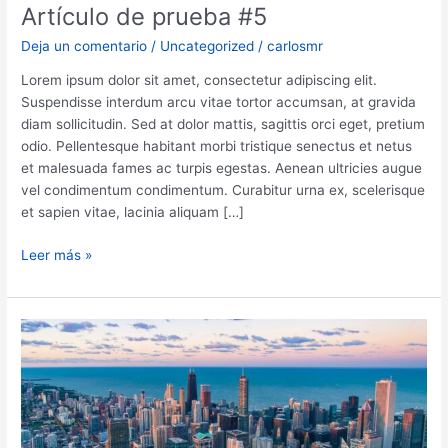
Artículo de prueba #5
Deja un comentario
/
Uncategorized
/
carlosmr
Lorem ipsum dolor sit amet, consectetur adipiscing elit.
Suspendisse interdum arcu vitae tortor accumsan, at gravida
diam sollicitudin. Sed at dolor mattis, sagittis orci eget, pretium
odio. Pellentesque habitant morbi tristique senectus et netus
et malesuada fames ac turpis egestas. Aenean ultricies augue
vel condimentum condimentum. Curabitur urna ex, scelerisque
et sapien vitae, lacinia aliquam […]
Artículo
Leer más »
de
prueba
#5