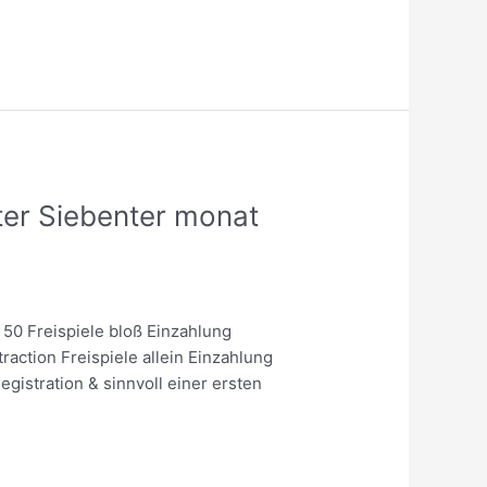
ster Siebenter monat
 50 Freispiele bloß Einzahlung
traction Freispiele allein Einzahlung
stration & sinnvoll einer ersten