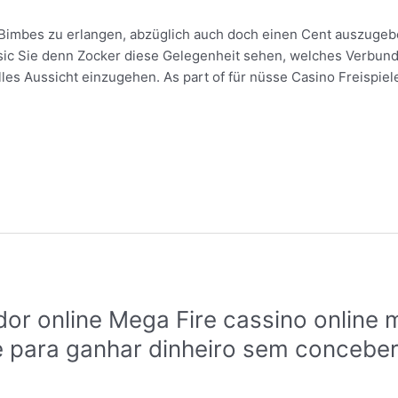
 Bimbes zu erlangen, abzüglich auch doch einen Cent auszugebe
sic Sie denn Zocker diese Gelegenheit sehen, welches Verbund
lles Aussicht einzugehen. As part of für nüsse Casino Freispiel
or online Mega Fire cassino online
re para ganhar dinheiro sem conceber