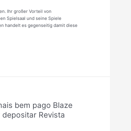
n. Ihr großer Vorteil von
en Spielsaal und seine Spiele
en handelt es gegenseitig damit diese
 mais bem pago Blaze
 depositar Revista