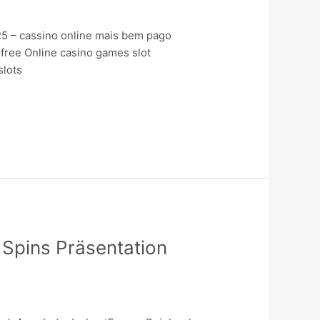
25 – cassino online mais bem pago
 free Online casino games slot
slots
e Spins Präsentation