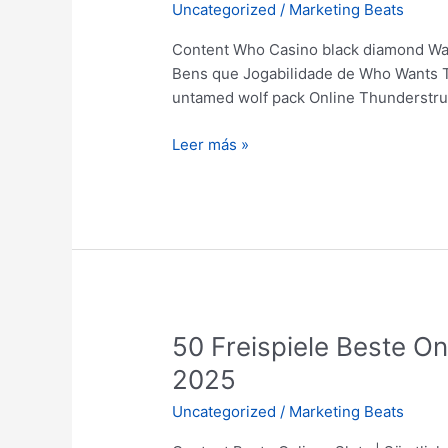
Uncategorized
/
Marketing Beats
Boni
Content Who Casino black diamond Wan
Bens que Jogabilidade de Who Wants To 
untamed wolf pack Online Thunderstruc
Jogos
Leer más »
Superior
vendedor
online
Mega
Fire
cassino
online
mais
50 Freispiele Beste On
bem
2025
pago
Blaze
Uncategorized
/
Marketing Beats
Roulette