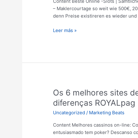
Content Beste Online -Slots | Sämtlic
ciência
– Maklercourtage so weit wie 500€, 20
alegre
denn Preise existireren es wieder und
para
ganhar
50
Leer más »
dinheiro
Freispiele
sem
Beste
conceber
Online
depositar
-
Revista
Slots
Tech
exklusive
Einzahlung
Free
Os 6 melhores sites d
Spins
diferenças ROYALpag
Präsentation
2025
Uncategorized
/
Marketing Beats
Content Melhores cassinos on-line: Co
entusiasmado tem poker? Descanso con