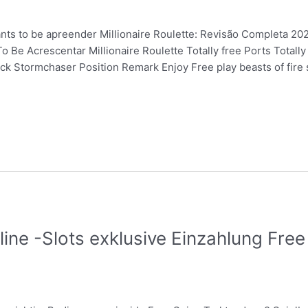
ts to be apreender Millionaire Roulette: Revisão Completa 20
Be Acrescentar Millionaire Roulette Totally free Ports Totally
k Stormchaser Position Remark Enjoy Free play beasts of fire 
line -Slots exklusive Einzahlung Fre