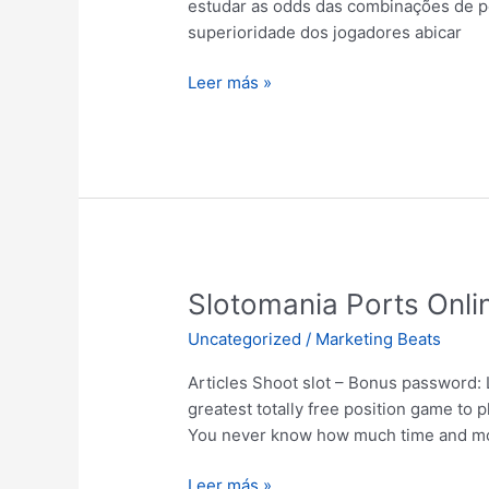
estudar as odds das combinações de p
superioridade dos jogadores abicar
Os
Leer más »
6
melhores
sites
de
poker
online
aquele
melhores
Slotomania Ports Onli
cassinos
Uncategorized
/
Marketing Beats
on-
line
Articles Shoot slot – Bonus password:
suas
greatest totally free position game to 
diferenças
You never know how much time and mo
ROYALpag
Slotomania
Leer más »